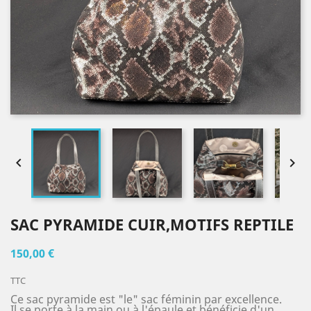


SAC PYRAMIDE CUIR,MOTIFS REPTILE
150,00 €
TTC
Ce sac pyramide est "le" sac féminin par excellence.
Il se porte à la main ou à l'épaule et bénéficie d'un