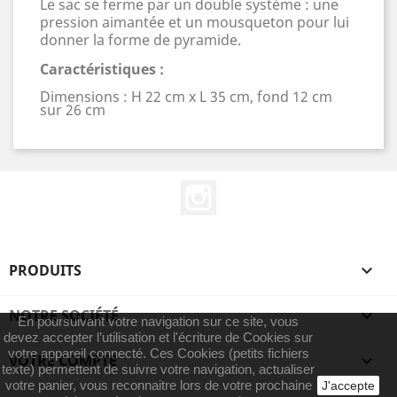
Le sac se ferme par un double système : une
pression aimantée et un mousqueton pour lui
donner la forme de pyramide.
Caractéristiques :
Dimensions : H 22 cm x L 35 cm, fond 12 cm
sur 26 cm
Instagram
PRODUITS

NOTRE SOCIÉTÉ

En poursuivant votre navigation sur ce site, vous
devez accepter l’utilisation et l'écriture de Cookies sur
votre appareil connecté. Ces Cookies (petits fichiers
VOTRE COMPTE

texte) permettent de suivre votre navigation, actualiser
votre panier, vous reconnaitre lors de votre prochaine
J'accepte