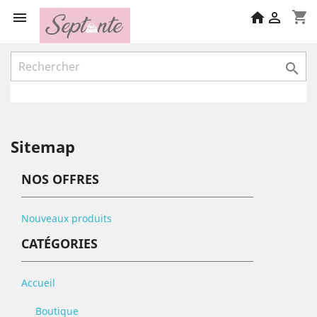
shopping_cart

home


Sitemap
NOS OFFRES
Nouveaux produits
CATÉGORIES
Accueil
Boutique