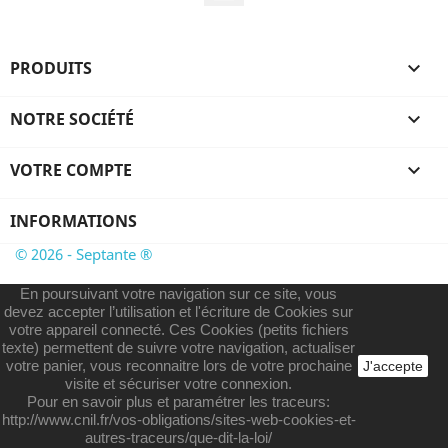
PRODUITS

NOTRE SOCIÉTÉ

VOTRE COMPTE

INFORMATIONS
© 2026 - Septante ®
En poursuivant votre navigation sur ce site, vous
devez accepter l’utilisation et l'écriture de Cookies sur
votre appareil connecté. Ces Cookies (petits fichiers
texte) permettent de suivre votre navigation, actualiser
votre panier, vous reconnaitre lors de votre prochaine
J'accepte
visite et sécuriser votre connexion.
Pour en savoir plus et paramétrer les traceurs:
http://www.cnil.fr/vos-obligations/sites-web-cookies-et-
autres-traceurs/que-dit-la-loi/