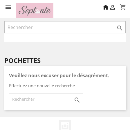
shopping_cart

home


POCHETTES
Veuillez nous excuser pour le désagrément.
Effectuez une nouvelle recherche

Instagram