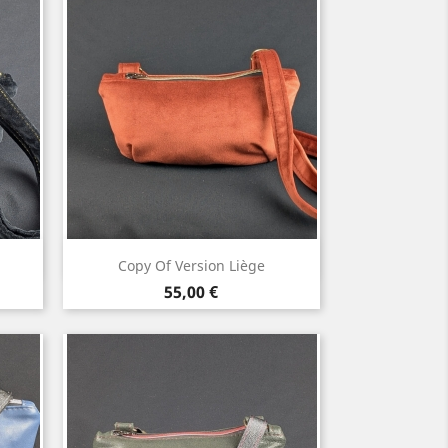
Vorschau

Copy Of Version Liège
Preis
55,00 €