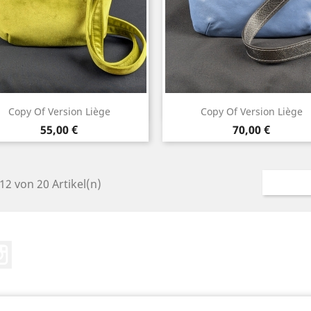
Vorschau
Vorschau


Copy Of Version Liège
Copy Of Version Liège
Preis
Preis
55,00 €
70,00 €
 12 von 20 Artikel(n)
Instagram