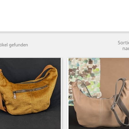
Sorti
tikel gefunden
na