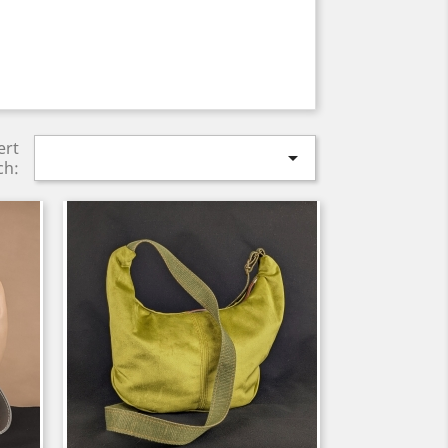
ert

ch: