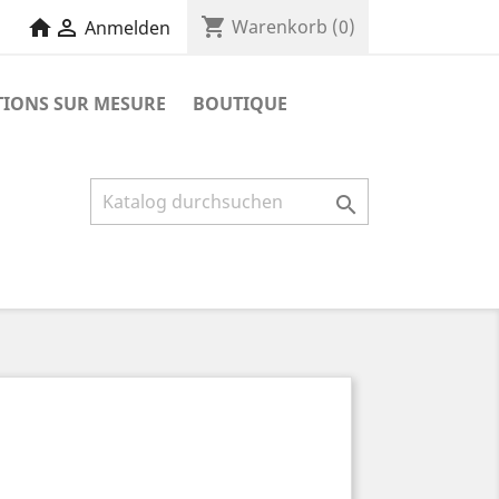
shopping_cart
home

Warenkorb
(0)
Anmelden
TIONS SUR MESURE
BOUTIQUE
