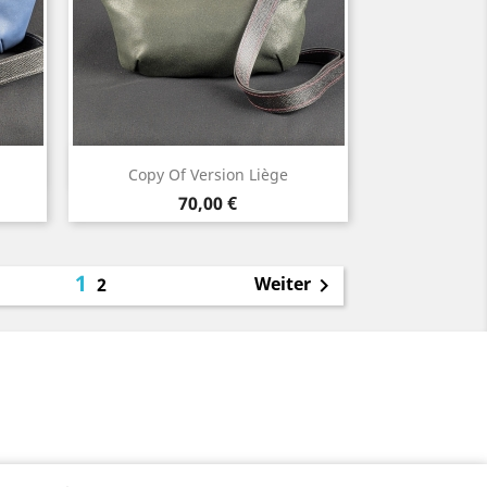
Vorschau

Copy Of Version Liège
Preis
70,00 €
1
Weiter
2
