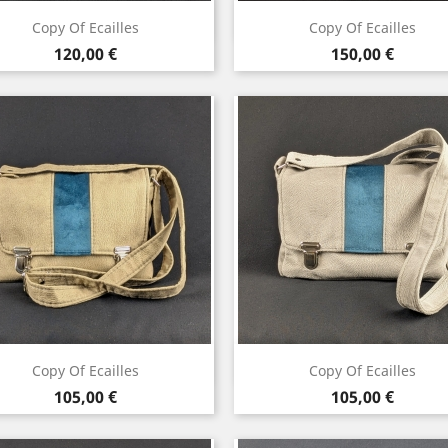
Vorschau
Vorschau


Copy Of Ecailles
Copy Of Ecailles
Preis
Preis
120,00 €
150,00 €
Vorschau
Vorschau


Copy Of Ecailles
Copy Of Ecailles
Preis
Preis
105,00 €
105,00 €