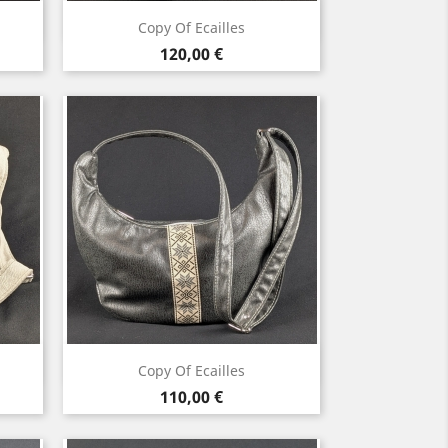
Vorschau

Copy Of Ecailles
Preis
120,00 €
Vorschau

Copy Of Ecailles
Preis
110,00 €